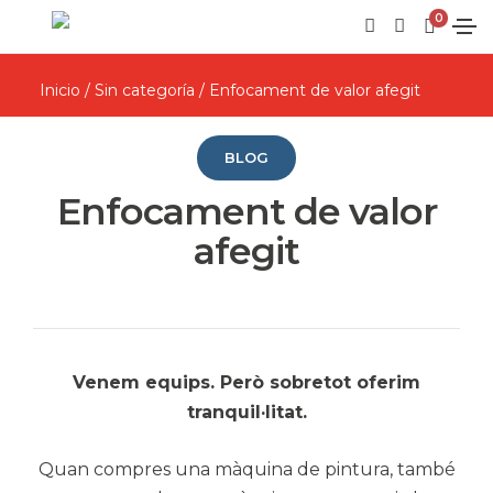
0
Inicio
/
Sin categoría
/ Enfocament de valor afegit
BLOG
Enfocament de valor
afegit
Venem equips. Però sobretot oferim
tranquil·litat.
Quan compres una màquina de pintura, també