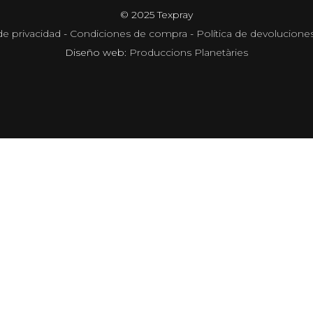
© 2025 Texpray
de privacidad
-
Condiciones de compra
-
Política de devolucione
Diseño web:
Produccions Planetàries