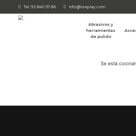
Tel: 93 840 57 86
info@texpray.com
Abrasivos y
herramientas
Acce
Tenemos g
de pulido
Se está cocinan