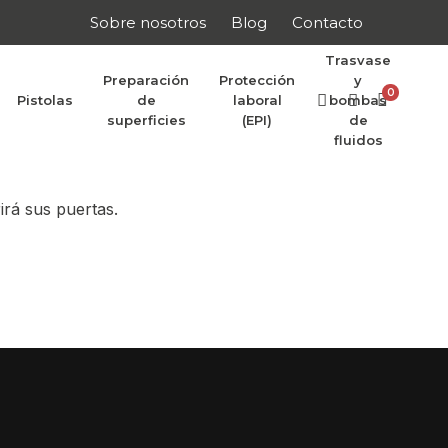
Sobre nosotros
Blog
Contacto
Trasvase
Preparación
Protección
y
0
Pistolas
de
laboral
bombas
r anunciar
superficies
(EPI)
de
fluidos
irá sus puertas.