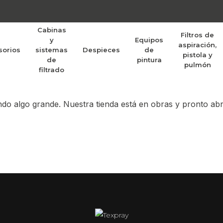
Cabinas
Filtros de
y
Equipos
aspiración,
sorios
sistemas
Despieces
de
randes proyectos po
pistola y
de
pintura
pulmón
filtrado
do algo grande. Nuestra tienda está en obras y pronto abr