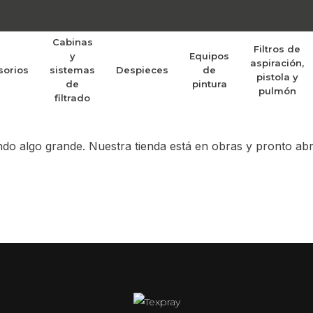
Cabinas
Filtros de
y
Equipos
aspiración,
sorios
sistemas
Despieces
de
randes proyectos po
pistola y
de
pintura
pulmón
filtrado
do algo grande. Nuestra tienda está en obras y pronto abr