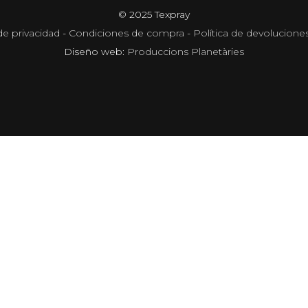
© 2025 Texpray
de privacidad
-
Condiciones de compra
-
Política de devolucione
Diseño web:
Produccions Planetàries