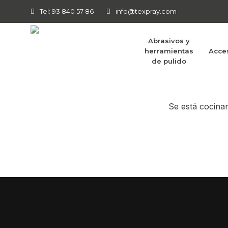
Tel: 93 840 57 86
info@texpray.com
Abrasivos y
herramientas
Acce
Tenemos g
de pulido
Se está cocinan