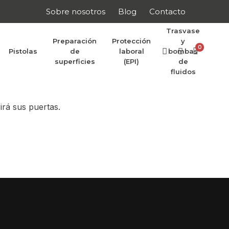
Sobre nosotros
Blog
Contacto
Trasvase
Preparación
Protección
y
0
Pistolas
de
laboral
bombas
r anunciar
superficies
(EPI)
de
fluidos
irá sus puertas.