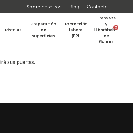
Sobre nosotros
Blog
Contacto
Trasvase
Preparación
Protección
y
0
Pistolas
de
laboral
bombas
r anunciar
superficies
(EPI)
de
fluidos
irá sus puertas.