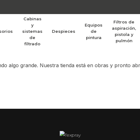
Cabinas
Filtros de
y
Equipos
aspiración,
sorios
sistemas
Despieces
de
randes proyectos po
pistola y
de
pintura
pulmón
filtrado
do algo grande. Nuestra tienda está en obras y pronto abr