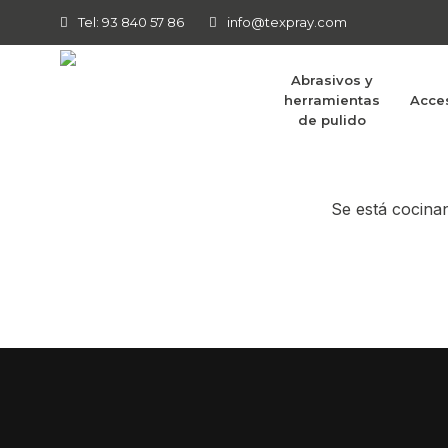
Tel: 93 840 57 86
info@texpray.com
Abrasivos y
herramientas
Acce
Tenemos g
de pulido
Se está cocinan