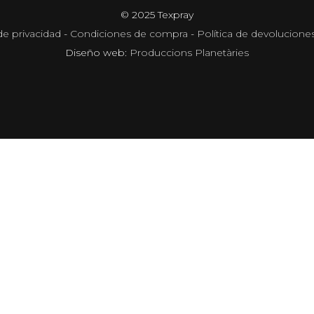
© 2025 Texpray
de privacidad
-
Condiciones de compra
-
Política de devolucione
Diseño web:
Produccions Planetàries