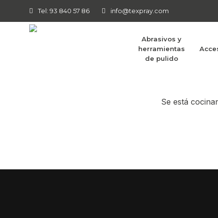
Tel: 93 840 57 86
info@texpray.com
Abrasivos y
herramientas
Acce
Tenemos g
de pulido
Se está cocinan