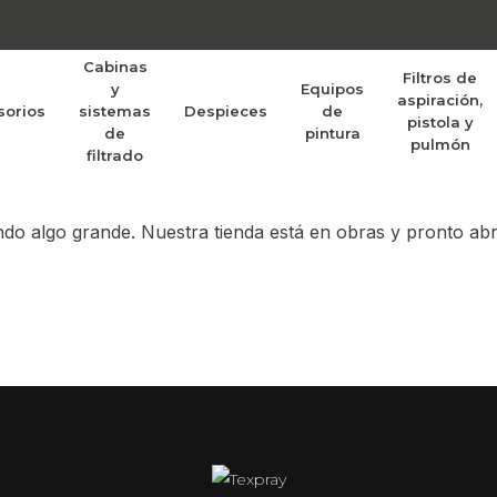
Cabinas
Filtros de
y
Equipos
aspiración,
sorios
sistemas
Despieces
de
randes proyectos po
pistola y
de
pintura
pulmón
filtrado
do algo grande. Nuestra tienda está en obras y pronto abr