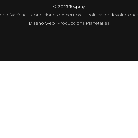
© 2025 Texpray
de privacidad
-
Condiciones de compra
-
Política de devolucione
Diseño web:
Produccions Planetàries