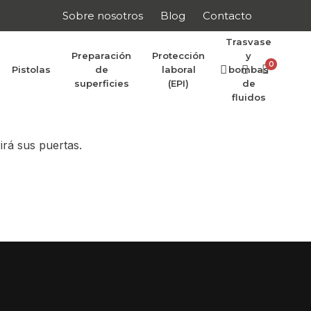
Sobre nosotros
Blog
Contacto
Trasvase
Preparación
Protección
y
0
Pistolas
de
laboral
bombas
r anunciar
superficies
(EPI)
de
fluidos
irá sus puertas.