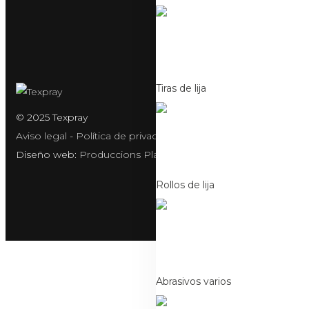
Tiras de lija
© 2025 Texpray
Aviso legal
-
Política de privacidad
-
Condiciones de compra
Diseño web:
Produccions Planetàries
Rollos de lija
Abrasivos varios