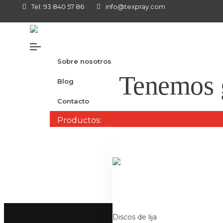
Tel: 93 840 57 86
info@texpray.com
Sobre nosotros
Tenemos g
Blog
Contacto
Productos:
Se está cocinan
Discos de lija