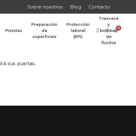
Sobre nosotros
Blog
Contacto
Trasvase
Preparación
Protección
y
0
Pistolas
de
laboral
bombas
r anunciar
superficies
(EPI)
de
fluidos
irá sus puertas.