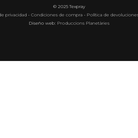
© 2025 Texpray
de privacidad
-
Condiciones de compra
-
Política de devolucione
Diseño web:
Produccions Planetàries