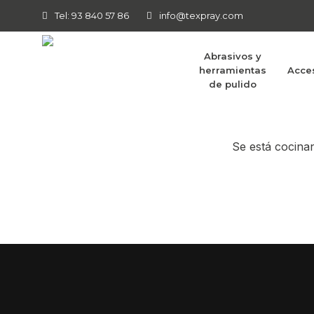
Tel: 93 840 57 86
info@texpray.com
Abrasivos y
herramientas
Acce
Tenemos g
de pulido
Se está cocinan