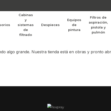
Cabinas
Filtros de
y
Equipos
aspiración,
sorios
sistemas
Despieces
de
randes proyectos po
pistola y
de
pintura
pulmón
filtrado
do algo grande. Nuestra tienda está en obras y pronto abr