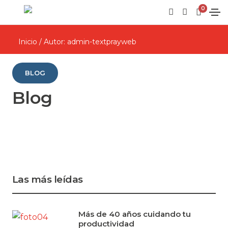
0
Inicio
/ Autor: admin-textprayweb
BLOG
Blog
Las más leídas
Más de 40 años cuidando tu
productividad