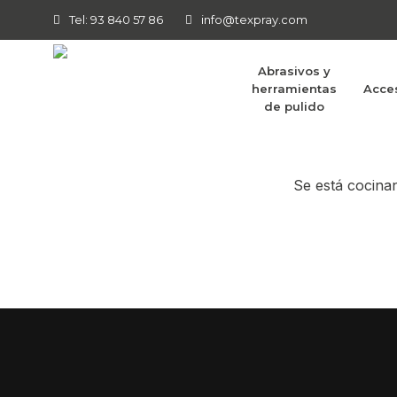
Tel: 93 840 57 86
info@texpray.com
Abrasivos y
herramientas
Acce
Tenemos g
de pulido
Se está cocinan