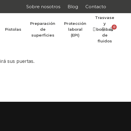
Sobre nosotros
Blog
Contacto
Trasvase
Preparación
Protección
y
0
Pistolas
de
laboral
bombas
r anunciar
superficies
(EPI)
de
fluidos
irá sus puertas.