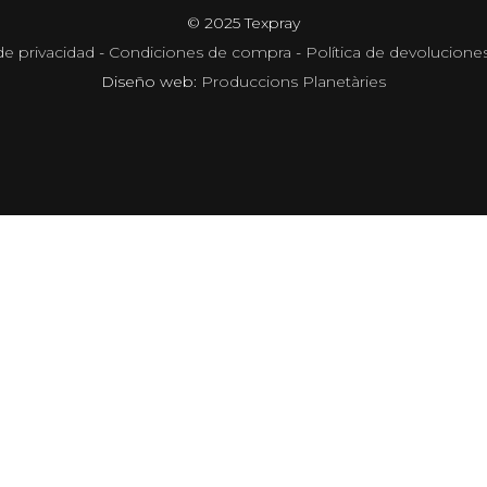
© 2025 Texpray
de privacidad
-
Condiciones de compra
-
Política de devolucione
Diseño web:
Produccions Planetàries