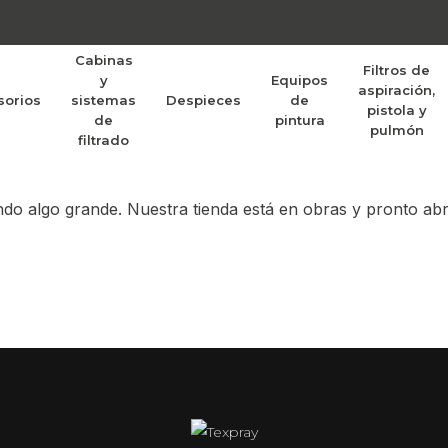
Cabinas
Filtros de
y
Equipos
aspiración,
sorios
sistemas
Despieces
de
randes proyectos po
pistola y
de
pintura
pulmón
filtrado
do algo grande. Nuestra tienda está en obras y pronto abr