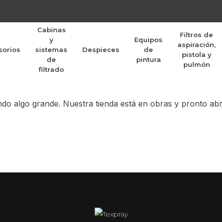
Cabinas
Filtros de
y
Equipos
aspiración,
sorios
sistemas
Despieces
de
randes proyectos po
pistola y
de
pintura
pulmón
filtrado
do algo grande. Nuestra tienda está en obras y pronto abr