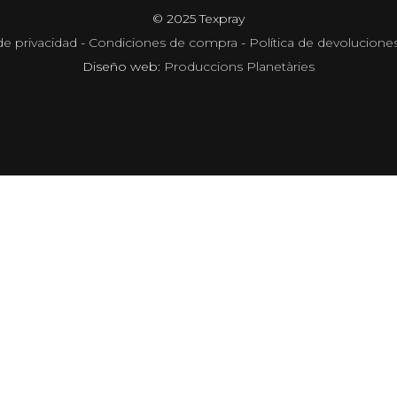
© 2025 Texpray
de privacidad
-
Condiciones de compra
-
Política de devolucione
Diseño web:
Produccions Planetàries