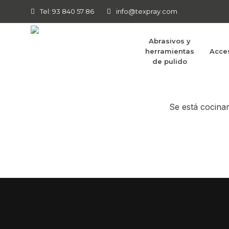
Tel: 93 840 57 86
info@texpray.com
Abrasivos y
herramientas
Acce
Tenemos g
de pulido
Se está cocinan