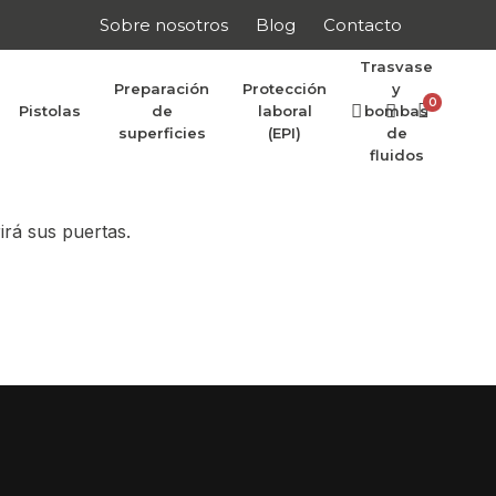
Sobre nosotros
Blog
Contacto
Trasvase
Preparación
Protección
y
0
Pistolas
de
laboral
bombas
r anunciar
superficies
(EPI)
de
fluidos
irá sus puertas.