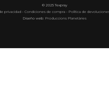
© 2025 Texpray
de privacidad
-
Condiciones de compra
-
Política de devolucione
Diseño web:
Produccions Planetàries