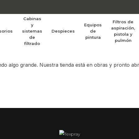
Cabinas
Filtros de
y
Equipos
aspiración,
sorios
sistemas
Despieces
de
randes proyectos po
pistola y
de
pintura
pulmón
filtrado
do algo grande. Nuestra tienda está en obras y pronto abr