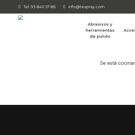
Tel: 93 840 57 86
info@texpray.com
Abrasivos y
herramientas
Acce
Tenemos g
de pulido
Se está cocinan