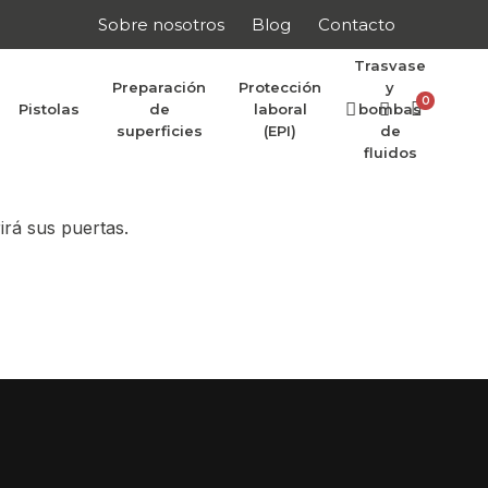
Sobre nosotros
Blog
Contacto
Trasvase
Preparación
Protección
y
0
Pistolas
de
laboral
bombas
r anunciar
superficies
(EPI)
de
fluidos
irá sus puertas.