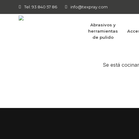
Tel: 93 840 57 86
info@texpray.com
Abrasivos y
herramientas
Acce
Tenemos g
de pulido
Se está cocinan