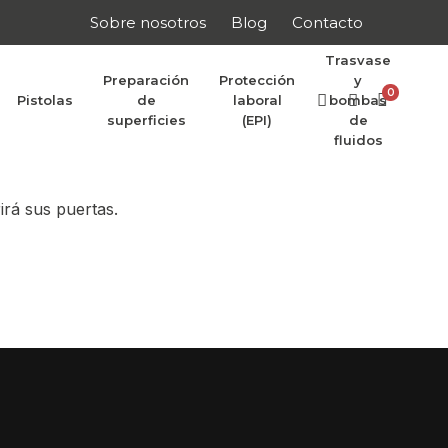
Sobre nosotros
Blog
Contacto
Trasvase
Preparación
Protección
y
0
Pistolas
de
laboral
bombas
r anunciar
superficies
(EPI)
de
fluidos
irá sus puertas.