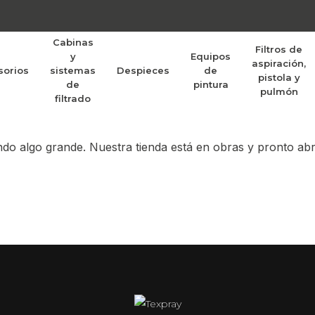
Cabinas
Filtros de
y
Equipos
aspiración,
sorios
sistemas
Despieces
de
randes proyectos po
pistola y
de
pintura
pulmón
filtrado
do algo grande. Nuestra tienda está en obras y pronto abr