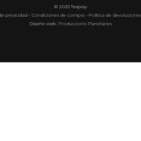
© 2025 Texpray
de privacidad
-
Condiciones de compra
-
Política de devolucione
Diseño web:
Produccions Planetàries