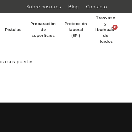
Sobre nosotros
Blog
Contacto
Trasvase
Preparación
Protección
y
0
Pistolas
de
laboral
bombas
r anunciar
superficies
(EPI)
de
fluidos
irá sus puertas.