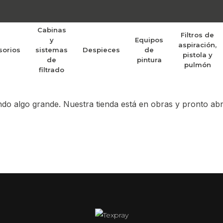
Cabinas
Filtros de
y
Equipos
aspiración,
sorios
sistemas
Despieces
de
randes proyectos po
pistola y
de
pintura
pulmón
filtrado
do algo grande. Nuestra tienda está en obras y pronto abr