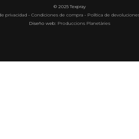
© 2025 Texpray
de privacidad
-
Condiciones de compra
-
Política de devolucione
Diseño web:
Produccions Planetàries