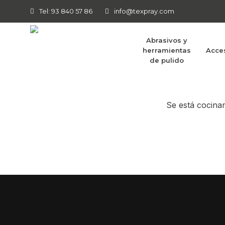
Tel: 93 840 57 86
info@texpray.com
Abrasivos y
herramientas
Acce
Tenemos g
de pulido
Se está cocinan