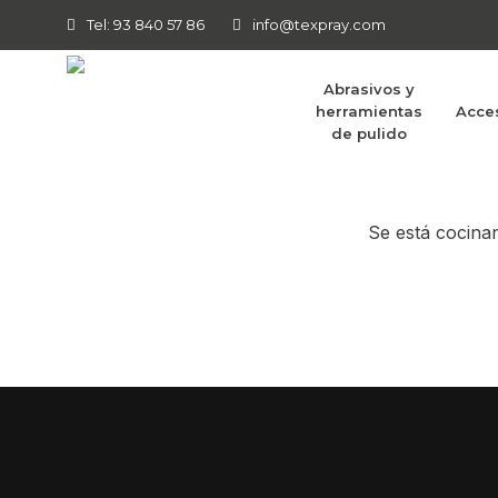
Tel: 93 840 57 86
info@texpray.com
Abrasivos y
herramientas
Acce
Tenemos g
de pulido
Se está cocinan