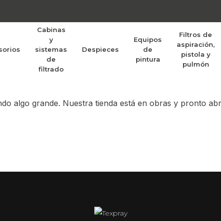
Cabinas
Filtros de
y
Equipos
aspiración,
sorios
sistemas
Despieces
de
randes proyectos po
pistola y
de
pintura
pulmón
filtrado
do algo grande. Nuestra tienda está en obras y pronto abr