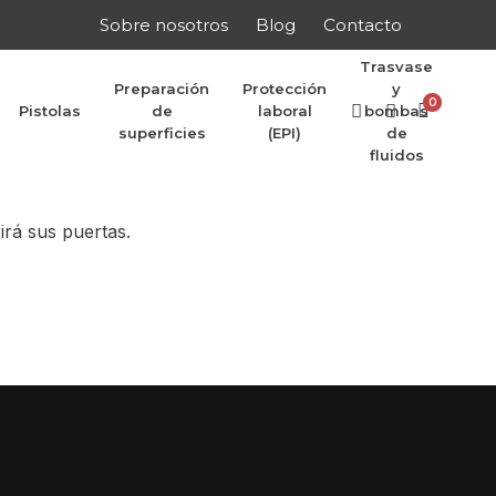
Sobre nosotros
Blog
Contacto
Trasvase
Preparación
Protección
y
0
Pistolas
de
laboral
bombas
r anunciar
superficies
(EPI)
de
fluidos
irá sus puertas.