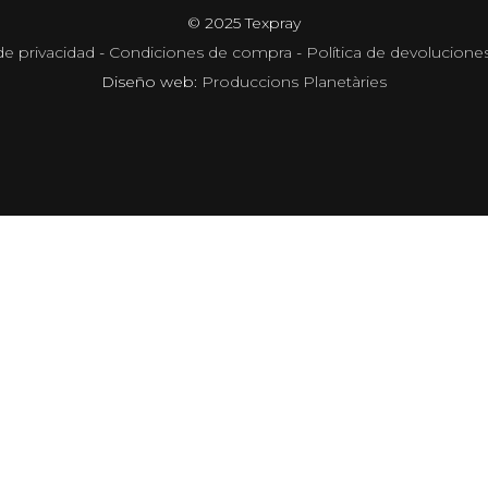
© 2025 Texpray
de privacidad
-
Condiciones de compra
-
Política de devolucione
Diseño web:
Produccions Planetàries