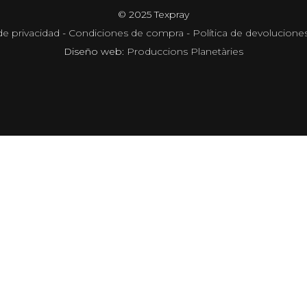
© 2025 Texpray
de privacidad
-
Condiciones de compra
-
Política de devolucione
Diseño web:
Produccions Planetàries