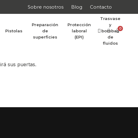
Sobre nosotros
Blog
Contacto
Trasvase
Preparación
Protección
y
0
Pistolas
de
laboral
bombas
r anunciar
superficies
(EPI)
de
fluidos
irá sus puertas.