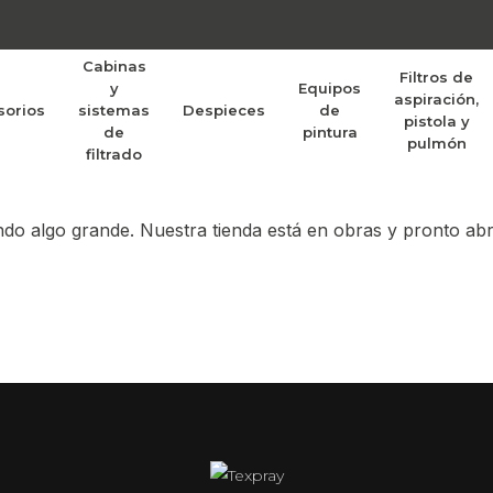
Cabinas
Filtros de
y
Equipos
aspiración,
sorios
sistemas
Despieces
de
randes proyectos po
pistola y
de
pintura
pulmón
filtrado
do algo grande. Nuestra tienda está en obras y pronto abr