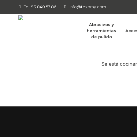
Tel: 93 840 57 86
info@texpray.com
Abrasivos y
herramientas
Acce
Tenemos g
de pulido
Se está cocinan